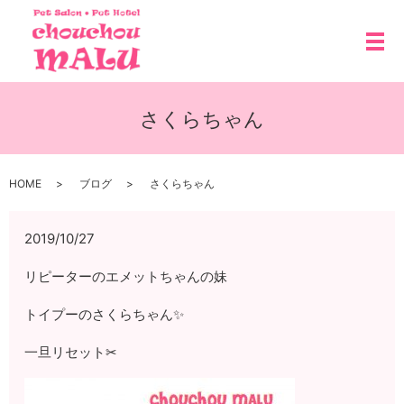
メ
さくらちゃん
HOME
ブログ
さくらちゃん
2019/10/27
リピーターのエメットちゃんの妹
トイプーのさくらちゃん✨
一旦リセット✂