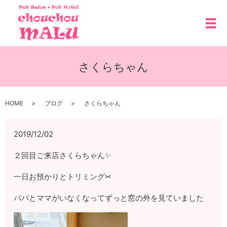
メ
さくらちゃん
HOME
ブログ
さくらちゃん
2019/12/02
２回目ご来店さくらちゃん✨
一日お預かりとトリミング✂
パパとママがいなくなってずっと窓の外を見ていました