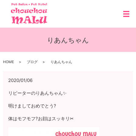
メ
りあんちゃん
HOME
ブログ
りあんちゃん
2020/01/06
リピーターのりあんちゃん✨
明けましておめでとう?
体はモフモフ?お顔はスッキリ✂