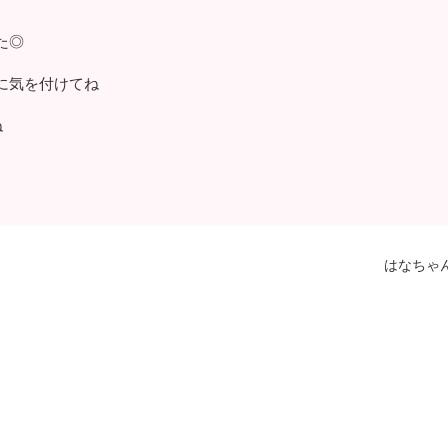
た◎
に気を付けてね
ね
はなちゃ