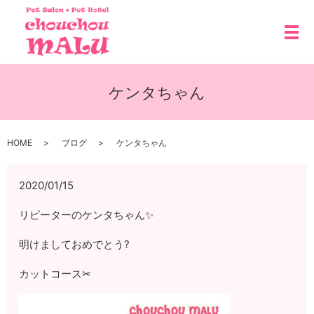
メ
ケンタちゃん
HOME
ブログ
ケンタちゃん
2020/01/15
リピーターのケンタちゃん✨
明けましておめでとう?
カットコース✂