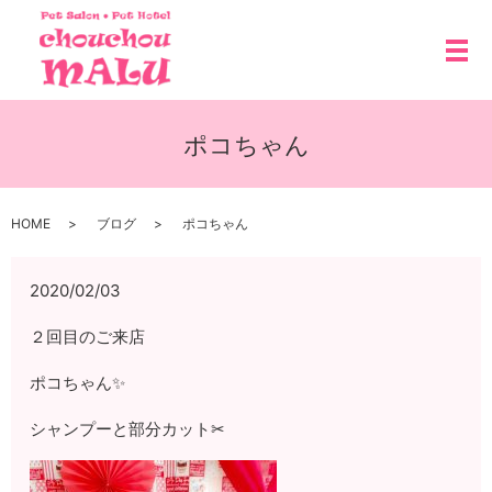
メ
ポコちゃん
HOME
ブログ
ポコちゃん
2020/02/03
２回目のご来店
ポコちゃん✨
シャンプーと部分カット✂