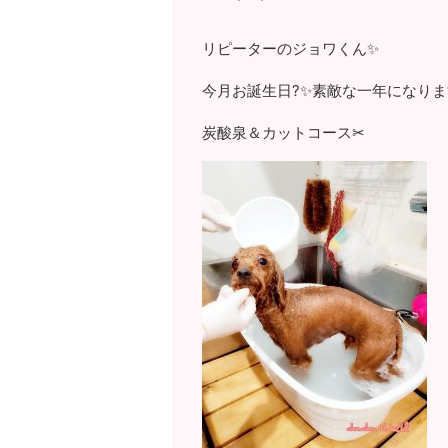
リピーターのジョワくん✨
今月お誕生日?✨素敵な一年になりま
炭酸泉＆カットコース✂