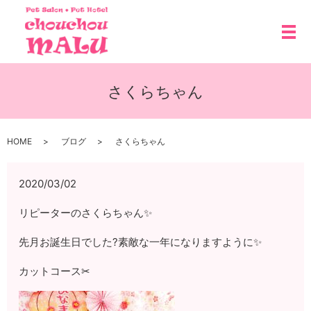
メ
さくらちゃん
HOME
ブログ
さくらちゃん
2020/03/02
リピーターのさくらちゃん✨
先月お誕生日でした?素敵な一年になりますように✨
カットコース✂