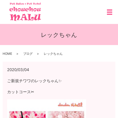
メ
レックちゃん
HOME
ブログ
レックちゃん
2020/03/04
ご新規チワワのレックちゃん✨
カットコース✂