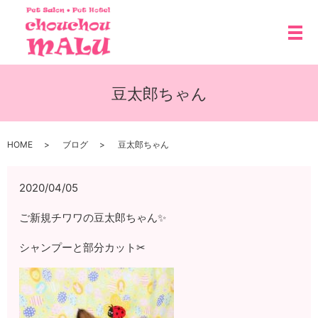
メ
豆太郎ちゃん
HOME
ブログ
豆太郎ちゃん
2020/04/05
ご新規チワワの豆太郎ちゃん✨
シャンプーと部分カット✂