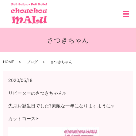
メ
さつきちゃん
HOME
ブログ
さつきちゃん
2020/05/18
リピーターのさつきちゃん✨
先月お誕生日でした?素敵な一年になりますように✨
カットコース✂