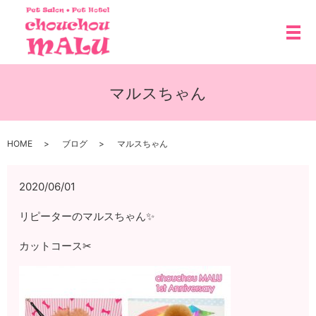
メ
マルスちゃん
HOME
ブログ
マルスちゃん
2020/06/01
リピーターのマルスちゃん✨
カットコース✂