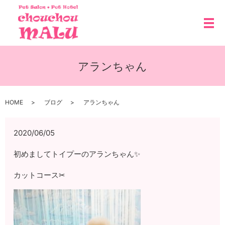
メ
アランちゃん
HOME
ブログ
アランちゃん
2020/06/05
初めましてトイプーのアランちゃん✨
カットコース✂