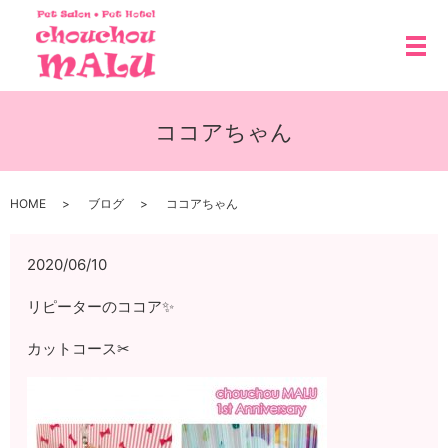
メ
ココアちゃん
HOME
ブログ
ココアちゃん
2020/06/10
リピーターのココア✨
カットコース✂