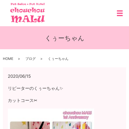
メ
くぅーちゃん
HOME
ブログ
くぅーちゃん
2020/06/15
リピーターのくぅーちゃん✨
カットコース✂