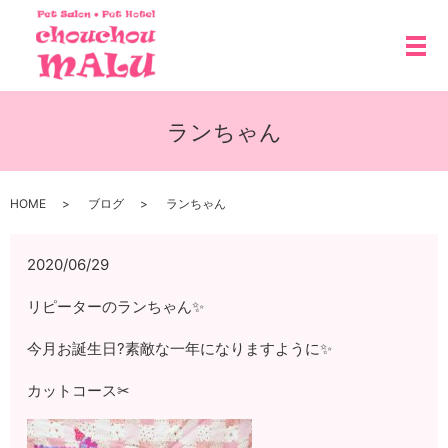
メ
ランちゃん
HOME
ブログ
ランちゃん
2020/06/29
リピーターのランちゃん✨
今月お誕生日?素敵な一年になりますように✨
カットコース✂