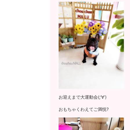
お迎えまで大運動会(;’∀’)
おもちゃくわえてご満悦?