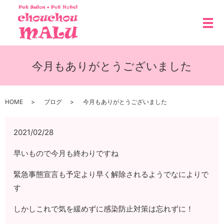
メ
今月もありがとうございました
HOME
ブログ
今月もありがとうございました
2021/02/28
早いもので今月も終わりですね
緊急事態宣言も予定より早く解除されるようでなによりで
す
しかしこれで気を緩めずに感染防止対策は忘れずに！