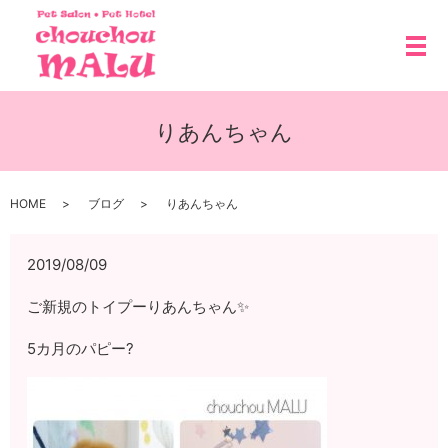
メ
りあんちゃん
HOME
ブログ
りあんちゃん
2019/08/09
ご新規のトイプーりあんちゃん✨
5カ月のパピー?