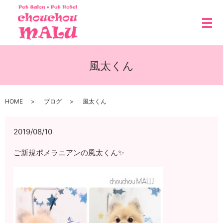
メ
風太くん
HOME
ブログ
風太くん
2019/08/10
ご新規ポメラニアンの風太くん✨