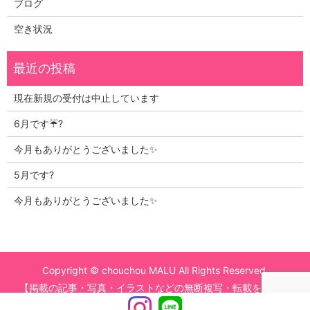
ブログ
空き状況
現在新規の受付は中止しています
6月です☔?
今月もありがとうございました✨
5月です?
今月もありがとうございました✨
Copyright © chouchou MALU All Rights Reserved.
【掲載の記事・写真・イラストなどの無断複写・転載を禁じま
Instagram
LINE
す】