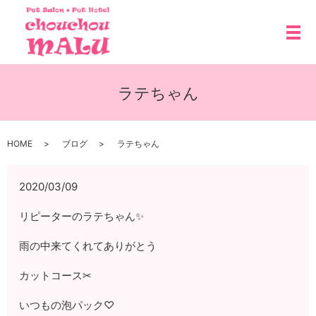
メ
ラテちゃん
HOME
ブログ
ラテちゃん
2020/03/09
リピーターのラテちゃん✨
雨の中来てくれてありがとう
カットコース✂
いつもの泡パック♡