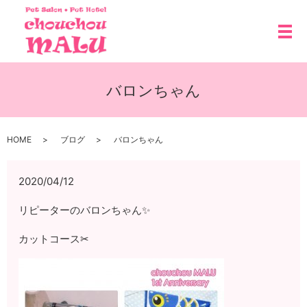
メ
バロンちゃん
HOME
ブログ
バロンちゃん
2020/04/12
リピーターのバロンちゃん✨
カットコース✂