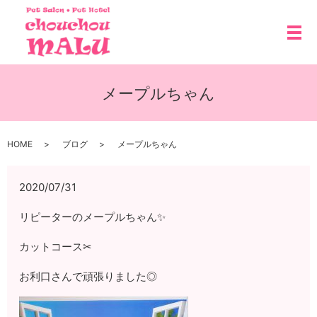
メ
メープルちゃん
HOME
ブログ
メープルちゃん
2020/07/31
リピーターのメープルちゃん✨
カットコース✂
お利口さんで頑張りました◎