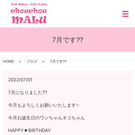
メ
7月です??
HOME
ブログ
7月です??
2022/07/01
7月になりました??
今月もよろしくお願いいたします✨
今月お誕生日のワンちゃんネコちゃん
HAPPY★BIRTHDAY