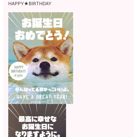
HAPPY★BIRTHDAY