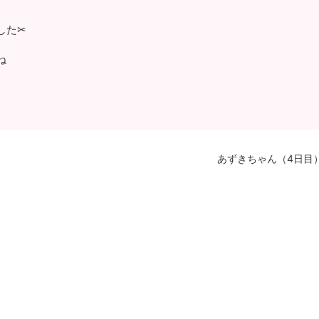
した✂
ね
あずきちゃん（4日目