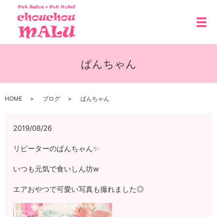
メ
ぱんちゃん
HOME
ブログ
ぱんちゃん
2019/08/26
リピーターのぱんちゃん✨
いつも元気で食いしん坊w
エアおやつで可愛い写真も撮れました◎