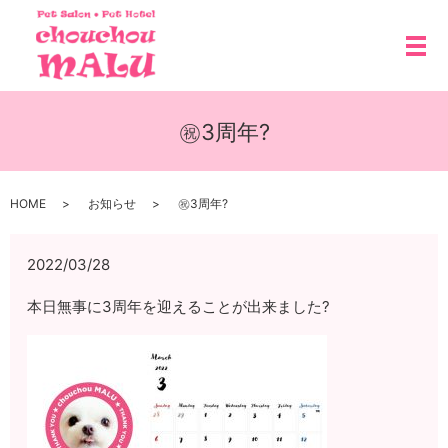
メ
㊗3周年?
HOME
お知らせ
㊗3周年?
2022/03/28
本日無事に3周年を迎えることが出来ました?