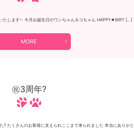
たします✨ 今月お誕生日のワンちゃんネコちゃん HAPPY★BIRT […]
MORE
㊗3周年?
た? たくさんのお客様に支えられここまで来られました 本当にありがと